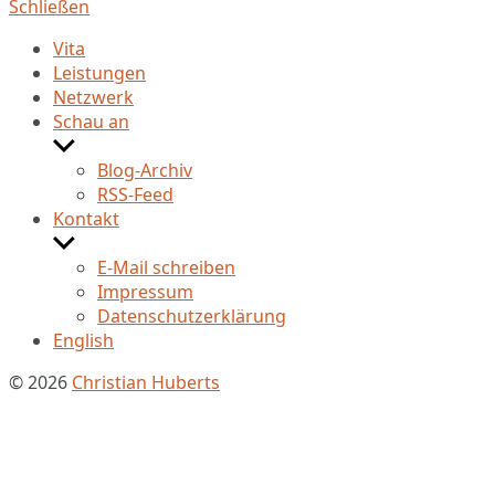
Schließen
Vita
Leistungen
Netzwerk
Schau an
Untermenü
anzeigen
Blog-Archiv
RSS-Feed
Kontakt
Untermenü
anzeigen
E-Mail schreiben
Impressum
Datenschutzerklärung
English
© 2026
Christian Huberts