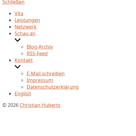
Schließen
Vita
Leistungen
Netzwerk
Schau an
Untermenü
anzeigen
Blog-Archiv
RSS-Feed
Kontakt
Untermenü
anzeigen
E-Mail schreiben
Impressum
Datenschutzerklärung
English
© 2026
Christian Huberts