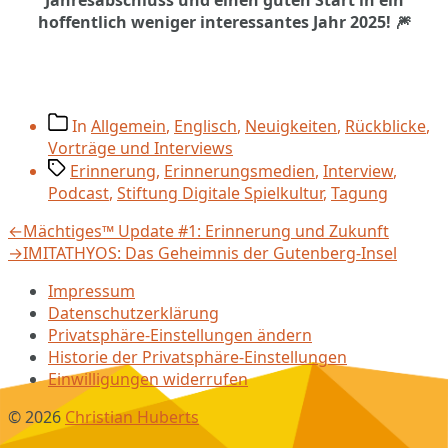
hoffentlich weniger interessantes Jahr 2025! 🎆
Beitragskategorien
In
Allgemein
,
Englisch
,
Neuigkeiten
,
Rückblicke
,
Vorträge und Interviews
Schlagwörter
Erinnerung
,
Erinnerungsmedien
,
Interview
,
Podcast
,
Stiftung Digitale Spielkultur
,
Tagung
Beitragsnavigation
Vorheriger
←
Mächtiges™ Update #1: Erinnerung und Zukunft
Beitrag:
Nächster
→
IMITATHYOS: Das Geheimnis der Gutenberg-Insel
Beitrag:
Impressum
Datenschutzerklärung
Privatsphäre-Einstellungen ändern
Historie der Privatsphäre-Einstellungen
Einwilligungen widerrufen
© 2026
Christian Huberts