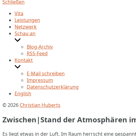
Schließen
Vita
Leistungen
Netzwerk
Schau an
Untermenü
anzeigen
Blog-Archiv
RSS-Feed
Kontakt
Untermenü
anzeigen
E-Mail schreiben
Impressum
Datenschutzerklärung
English
© 2026
Christian Huberts
Zwischen|Stand der Atmosphären i
Es liegt etwas in der Luft. Im Raum herrscht eine gespa