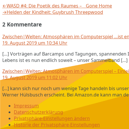
Beitragsnavigation
Vorheriger
←
WASD #4: Die Poetik des Raumes – Gone Home
Beitrag:
Nächster
→
Helden der Kindheit: Guybrush Threepwood
Beitrag:
2 Kommentare
Zwischen|Welten: Atmosphären im Computerspiel …ist endl
19. August 2019 um 10:34 Uhr
[…] Vorträgen auf Barcamps und Tagungen, spannenden I
Lebens ist es nun endlich soweit – unser Sammelband […]
Zwischen|Welten: Atmosphären im Computerspiel – Einlei
19. August 2019 um 11:02 Uhr
[…] kann sich nur noch um wenige Tage handeln bis unser 
Werner Hülsbusch erscheint. Bei Amazon.de kann man d
Impressum
Datenschutzerklärung
Privatsphäre-Einstellungen ändern
Historie der Privatsphäre-Einstellungen