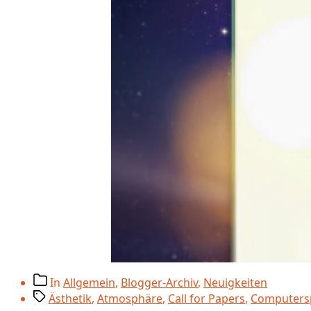
Beitragskategorien
In
Allgemein
,
Blogger-Archiv
,
Neuigkeiten
Schlagwörter
Ästhetik
,
Atmosphäre
,
Call for Papers
,
Computers